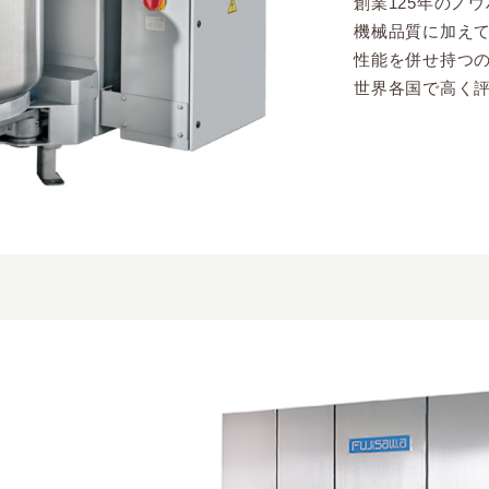
創業125年のノ
機械品質に加え
性能を併せ持つ
世界各国で高く