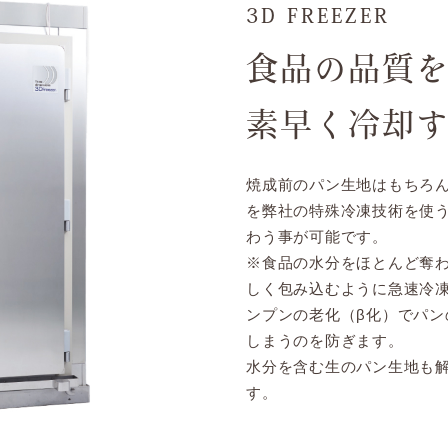
3D FREEZER
食品の品質
素早く冷却
焼成前のパン生地はもちろ
を弊社の特殊冷凍技術を使
わう事が可能です。
※食品の水分をほとんど奪
しく包み込むように急速冷
ンプンの老化（β化）でパ
しまうのを防ぎます。
水分を含む生のパン生地も
す。