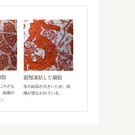
細胞
緩慢凍結した細胞
に小さな
氷の結晶が大きいため、組
、組織の
織が損なわれている。
い。