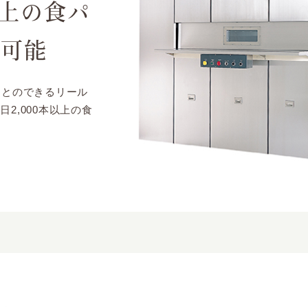
以上の食パ
が可能
ことのできるリール
2,000本以上の食