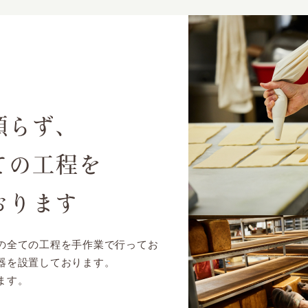
頼らず、
ての工程を
おります
の全ての工程を手作業で行ってお
器を設置しております。
ます。