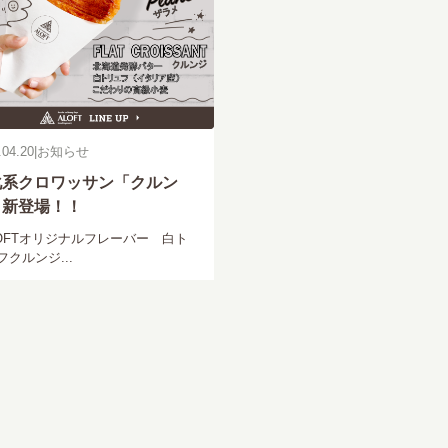
.04.20
|
お知らせ
化系クロワッサン「クルン
」新登場！！
OFTオリジナルフレーバー 白ト
フクルンジ...