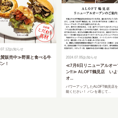
.07.12
|
お知らせ
絶賛販売中≫野菜と食べる牛
2024.07.05
|
お知らせ
パン！
≪7月6日リニューアルオー
ン‼≫ ALOFT鶴見店 い
オ...
パワーアップしたALOFT鶴見店
能ください！ パンを通じて...