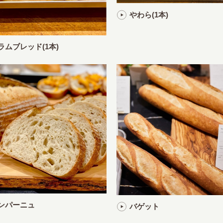
やわら(1本)
ラムブレッド(1本)
ンパーニュ
バゲット