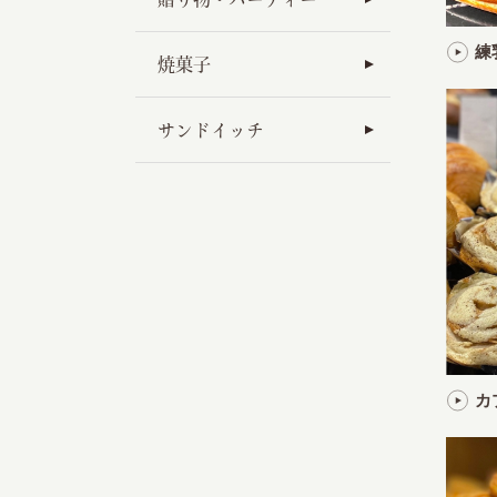
練
焼菓子
サンドイッチ
カ