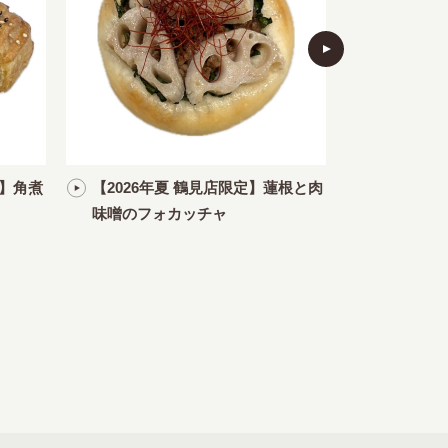
定】角煮
【2026年夏 鶴見店限定】蓮根と肉
【2026
味噌のフォカッチャ
きのこのガ