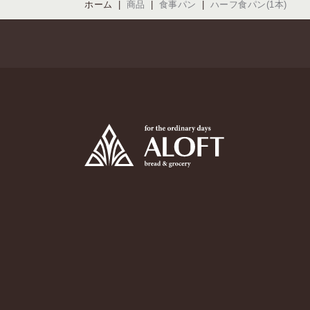
ホーム
商品
食事パン
ハーフ食パン(1本)