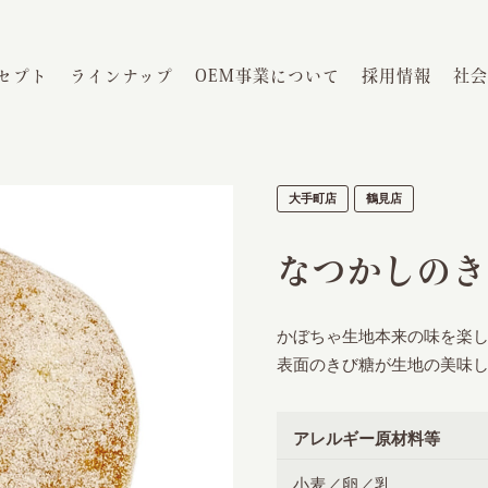
セプト
ラインナップ
OEM事業について
採用情報
社会
大手町店
鶴見店
なつかしのき
かぼちゃ生地本来の味を楽
表面のきび糖が生地の美味
アレルギー原材料等
小麦／卵／乳