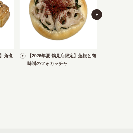
定】角煮
【2026年夏 鶴見店限定】蓮根と肉
【2026
味噌のフォカッチャ
きのこのガ