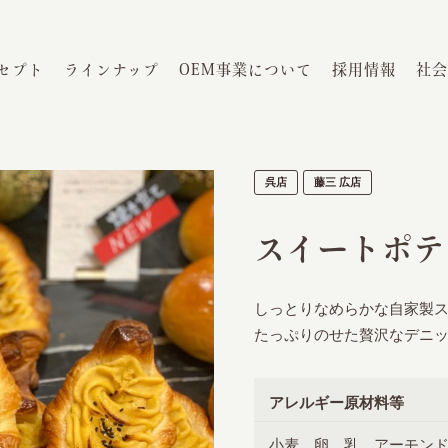
セプト
ラインナップ
OEM事業について
採用情報
社会
呉店
藤三 広店
スイートポテ
しっとりなめらかな自家製
たっぷりのせた贅沢なデニ
アレルギー原材料等
小麦、卵、乳、アーモン