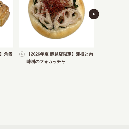
定】角煮
【2026年夏 鶴見店限定】蓮根と肉
【2026
味噌のフォカッチャ
きのこのガ