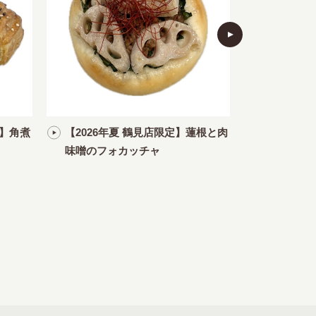
定】角煮
【2026年夏 鶴見店限定】蓮根と肉
【2026
味噌のフォカッチャ
きのこのガ