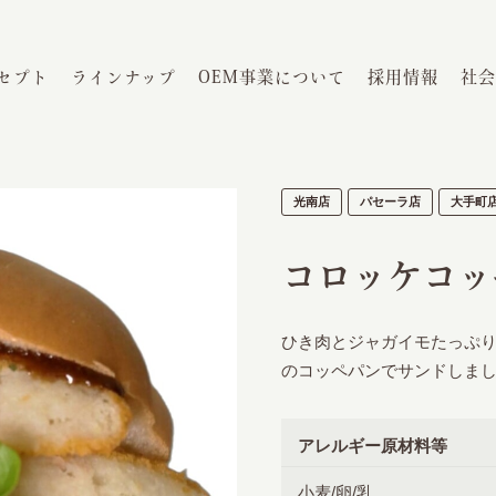
セプト
ラインナップ
OEM事業について
採用情報
社会
光南店
パセーラ店
大手町
コロッケコッ
ひき肉とジャガイモたっぷ
のコッペパンでサンドしま
アレルギー原材料等
小麦/卵/乳